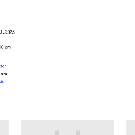
1, 2025
:00 pm
tor
ory:
tor