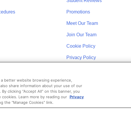
Student Reviews
cedures
Promotions
Meet Our Team
Join Our Team
Cookie Policy
Privacy Policy
u a better website browsing experience,
 also share information about your use of our
. By clicking “Accept All” on this banner, you
se cookies. Learn more by reading our
Privacy
STAY CONNECTED
ng the "Manage Cookies" link.
Coast Schools by Colibri Real Estate. All Rights Reserved