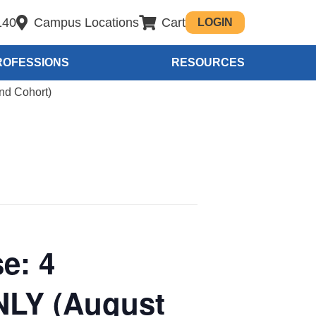
140
Campus Locations
Cart
LOGIN
ROFESSIONS
RESOURCES
nd Cohort)
e: 4
LY (August